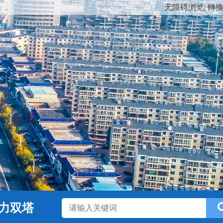
无障碍浏览
|
轉
力双塔