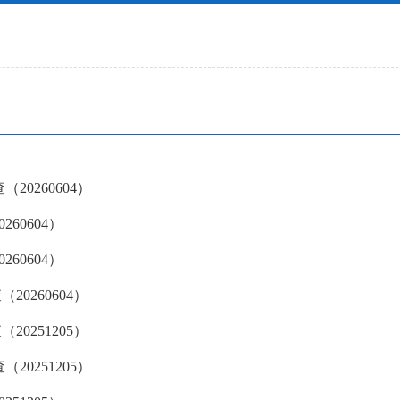
20260604）
60604）
60604）
0260604）
0251205）
20251205）