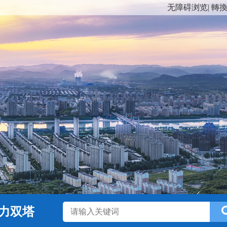
无障碍浏览
|
轉
力双塔