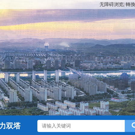
无障碍浏览
|
轉
力双塔