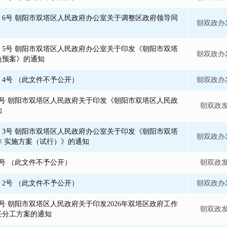
6〕6号 朝阳市双塔区人民政府办公室关于调整区政府领导同
朝双政办发
6〕5号 朝阳市双塔区人民政府办公室关于印发《朝阳市双塔
朝双政办发
急预案》的通知
〕4号 （此文件不予公开）
朝双政办发
〕3号 朝阳市双塔区人民政府关于印发《朝阳市双塔区人民政
朝双政发
知
6〕3号 朝阳市双塔区人民政府办公室关于印发《朝阳市双塔
朝双政办发
 实施方案（试行）》的通知
2号 （此文件不予公开）
朝双政发
〕2号 （此文件不予公开）
朝双政办发
1号 朝阳市双塔区人民政府关于印发2026年双塔区政府工作
朝双政发
任分工方案的通知