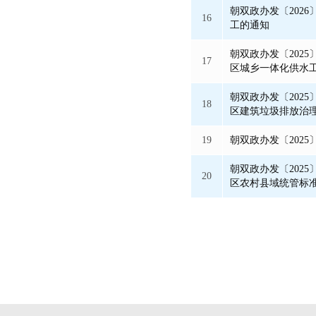
朝双政办发〔202
16
工的通知
朝双政办发〔202
17
区城乡一体化供水
朝双政办发〔202
18
区建筑垃圾排放治
19
朝双政办发〔2025
朝双政办发〔202
20
区农村县域统管标