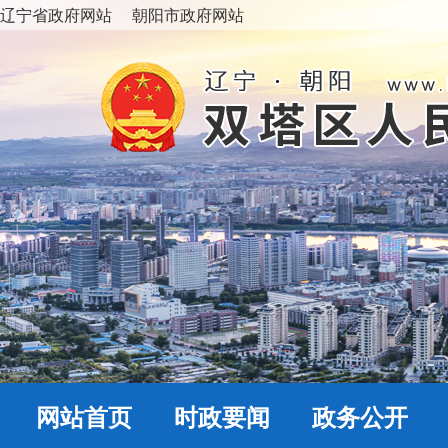
辽宁省政府网站
朝阳市政府网站
网站首页
时政要闻
政务公开