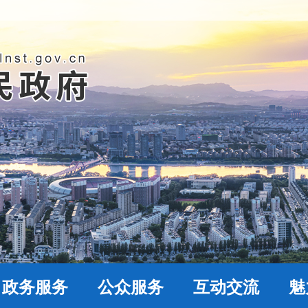
政务服务
公众服务
互动交流
魅