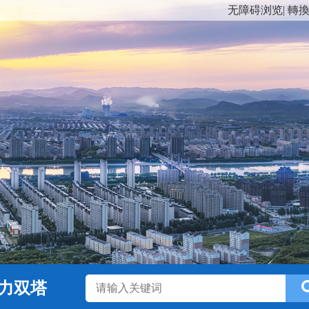
无障碍浏览
|
轉
力双塔