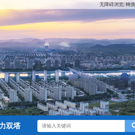
无障碍浏览
|
轉
力双塔