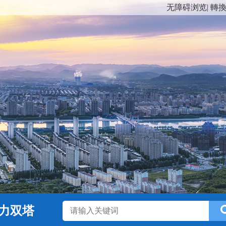
无障碍浏览
|
轉
力双塔