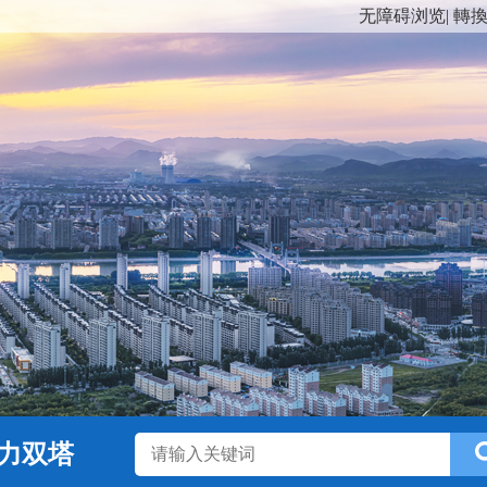
无障碍浏览
|
轉
力双塔