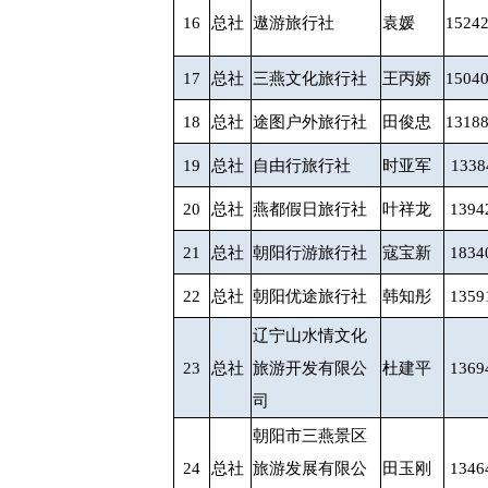
16
总社
遨游旅行社
袁媛
1524
17
总社
三燕文化旅行社
王丙娇
1504
18
总社
途图户外旅行社
田俊忠
1318
19
总社
自由行旅行社
时亚军
1338
20
总社
燕都假日旅行社
叶祥龙
1394
21
总社
朝阳行游旅行社
寇宝新
1834
22
总社
朝阳优途旅行社
韩知彤
1359
辽宁山水情文化
23
总社
旅游开发有限公
杜建平
1369
司
朝阳市三燕景区
24
总社
旅游发展有限公
田玉刚
1346