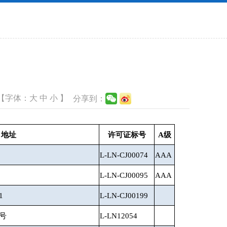
【字体：
大
中
小
】
分享到：
地址
许可证标号
A级
L-LN-CJ00074
AAA
L-LN-CJ00095
AAA
1
L-LN-CJ00199
号
L-LN12054