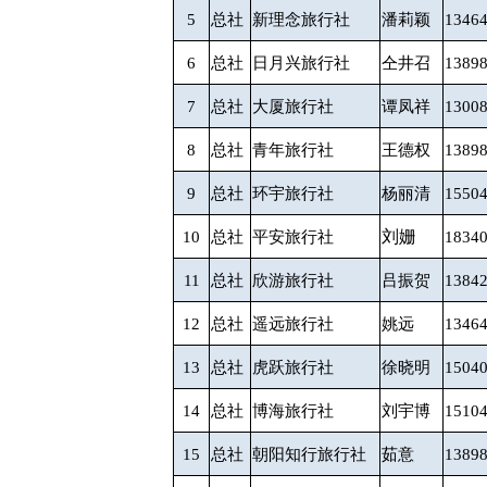
5
总社
新理念旅行社
潘莉颖
1346
6
总社
日月兴旅行社
仝井召
1389
7
总社
大厦旅行社
谭凤祥
1300
8
总社
青年旅行社
王德权
1389
9
总社
环宇旅行社
杨丽清
1550
刘姗
10
总社
平安旅行社
1834
11
总社
欣游旅行社
吕振贺
1384
12
总社
遥远旅行社
姚远
1346
13
总社
虎跃旅行社
徐晓明
1504
14
总社
博海旅行社
刘宇博
1510
15
总社
朝阳知行旅行社
茹意
1389