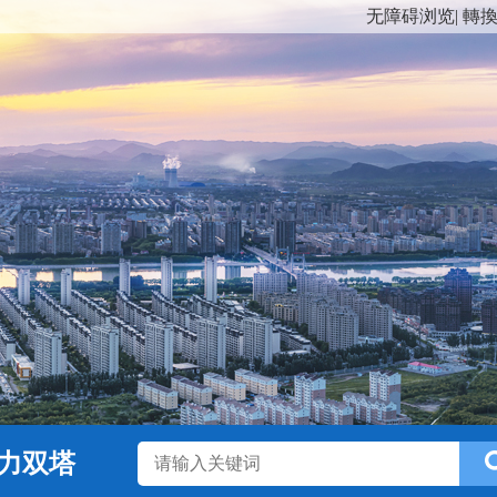
无障碍浏览
|
轉
力双塔