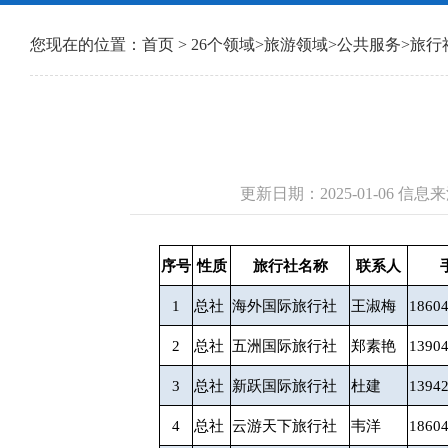
您现在的位置：
首页
>
26个领域
>
旅游领域
>
公共服务
>
旅行
更新日期：2025-01-06 
序号
性质
旅行社名称
联系人
1
总社
海外国际旅行社
王淑梅
1860
2
总社
五洲国际旅行社
郑素艳
1390
3
总社
新跃国际旅行社
杜建
1394
4
总社
云游天下旅行社
韦洋
1860