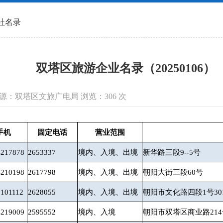
社名录
双塔区旅游企业名录（20250106）
信息来源：双塔区文旅广电局 浏览：
306
次
手机
固定电话
营业范围
4217878
2653337
境内、入境、出境
新华路三段9--5号
4210198
2617798
境内、入境、出境
朝阳大街三段60号
2101112
2628055
境内、入境、出境
朝阳市文化路四段1号30
4219009
2595552
境内、入境
朝阳市双塔区商业路214