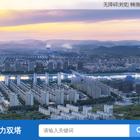
无障碍浏览
|
轉
力双塔