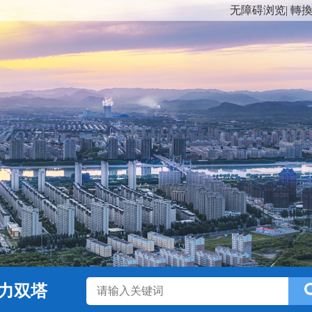
无障碍浏览
|
轉
力双塔