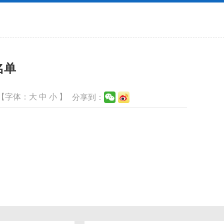
名单
【字体：
大
中
小
】
分享到：