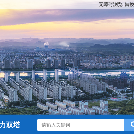
无障碍浏览
|
轉
力双塔