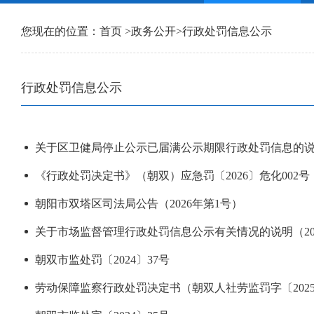
您现在的位置：
首页
>
政务公开
>
行政处罚信息公示
行政处罚信息公示
关于区卫健局停止公示已届满公示期限行政处罚信息的说明（
《行政处罚决定书》（朝双）应急罚〔2026〕危化002号
朝阳市双塔区司法局公告（2026年第1号）
关于市场监督管理行政处罚信息公示有关情况的说明（2025
朝双市监处罚〔2024〕37号
劳动保障监察行政处罚决定书（朝双人社劳监罚字〔2025