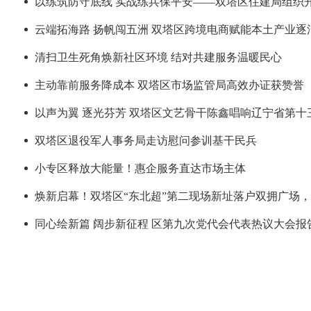
以练筑防守底线 实战练兵保平安——双塔区住建局组织
云端拓海路 扬帆闯五洲 双塔区跨境电商赋能本土产业逐浪
清扫卫生死角焕新社区环境 结对共建服务温暖民心
主动靠前服务降成本 双塔区市场监管局高效办证获赞誉
以声为翼 逐光芬芳 双塔区文艺骨干陈鑫唱响辽宁省第十
双塔区退役军人事务局走访慰问参训基干民兵
小专区释放大能量！惠企服务直达市场主体
焕新启幕！双塔区“东北超”第二现场新址落户双拥广场
同心绘新篇 阔步新征程 区第九次党代会代表热议大会报