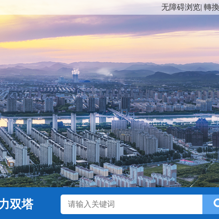
无障碍浏览
|
轉
力双塔