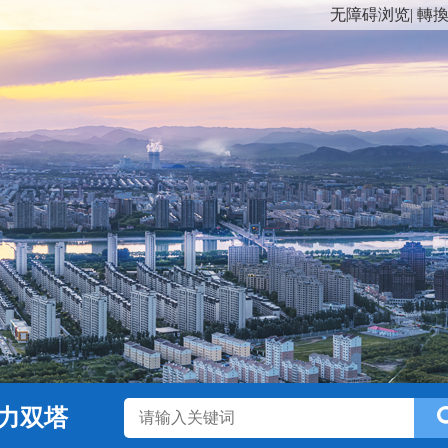
无障碍浏览
|
轉
力双塔