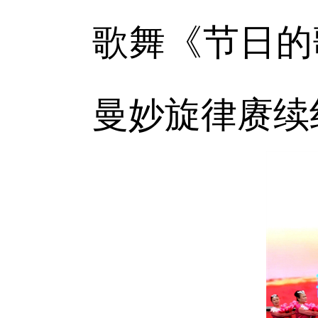
歌舞《节日的
曼妙旋律赓续