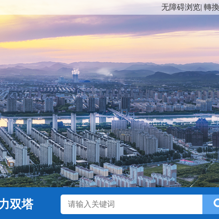
无障碍浏览
|
轉
力双塔