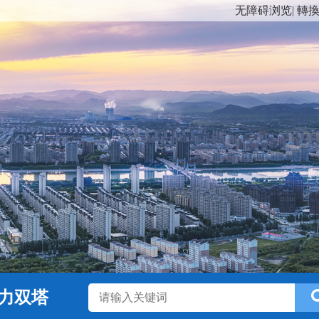
无障碍浏览
|
轉
力双塔