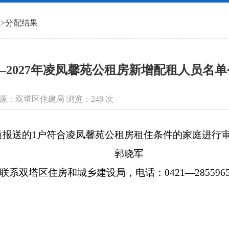
理
>
分配结果
6—2027年凌凤馨苑公租房新增配租人员名单公示
信息来源：双塔区住建局 浏览：
248
次
送的1户符合凌凤馨苑公租房租住条件的家庭进行审
郭晓军
系双塔区住房和城乡建设局，电话：0421—285596