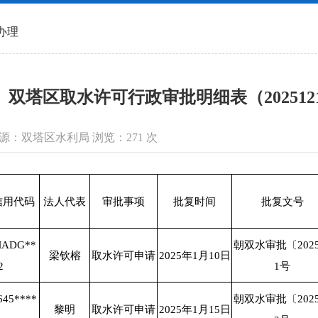
办理
双塔区取水许可行政审批明细表（202512
信息来源：双塔区水利局 浏览：
271
次
信用代码
法人代表
审批事项
批复时间
批复文号
MADG**
朝双水审批〔202
梁钦榕
取水许可申请
2025年1月10日
2
1号
645****
朝双水审批〔202
黎明
取水许可申请
2025年1月15日