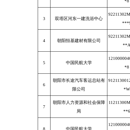
*8
92211302
3
双塔区河东一建洗浴中心
***
92211302
4
朝阳恒基建材有限公司
**
121000004
5
中国民航大学
*8
朝阳市长途汽车客运总站有
912113001
6
限公司
*W
朝阳市人力资源和社会保障
11211300
7
局
**
121000004
8
中国民航大学