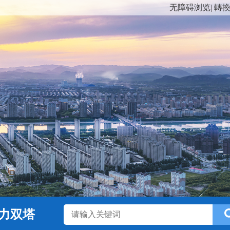
无障碍浏览
|
轉
力双塔