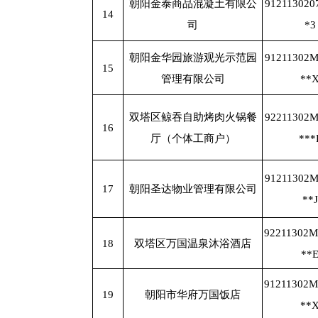
朝阳金泰商品混凝土有限公
912113020
14
司
*3
朝阳金华园旅游观光示范园
91211302
15
管理有限公司
**
双塔区鲸吞自助烤肉火锅餐
92211302
16
厅（个体工商户）
***
91211302
17
朝阳圣达物业管理有限公司
**J
92211302
18
双塔区万国温泉沐浴酒店
**
91211302
19
朝阳市华府万国饭店
**