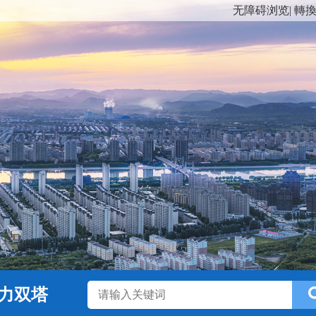
无障碍浏览
|
轉
力双塔