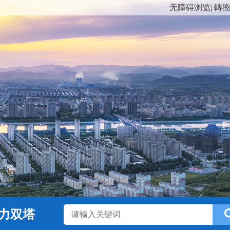
无障碍浏览
|
轉
力双塔