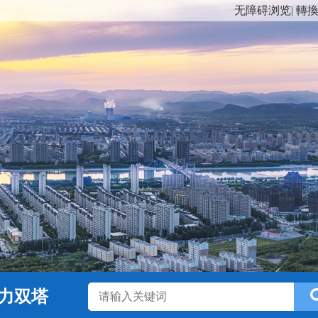
无障碍浏览
|
轉
力双塔