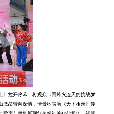
上》拉开序幕，将观众带回烽火连天的抗战岁
由激昂转向深情，情景歌表演《天下相亲》传
过歌声与舞韵展现红色精神的代代相传。钢琴