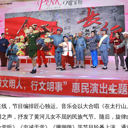
，节目编排匠心独运。音乐会以大合唱《在太行山
礴之声，抒发了黄河儿女不屈的民族气节。随后，旋律
给党听》《忠诚于党》《珊瑚颂》等节目轮番上演，通