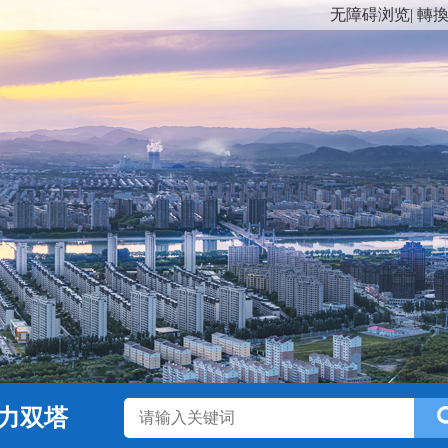
无障碍浏览
|
轉
力双塔