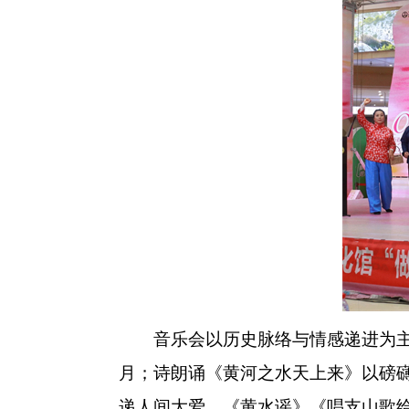
音乐会以历史脉络与情感递进为主线
月；诗朗诵《黄河之水天上来》以磅
递人间大爱，《黄水谣》《唱支山歌