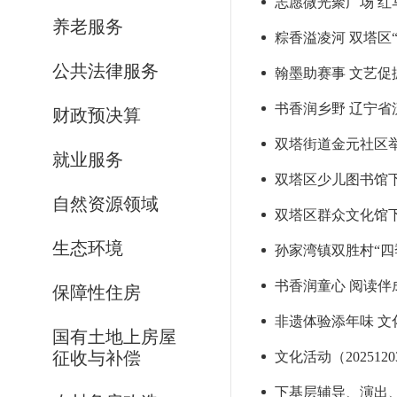
志愿微光聚广场 红
养老服务
粽香溢凌河 双塔区
公共法律服务
翰墨助赛事 文艺促
书香润乡野 辽宁省
财政预决算
双塔街道金元社区
就业服务
双塔区少儿图书馆
自然资源领域
双塔区群众文化馆
生态环境
孙家湾镇双胜村“四
书香润童心 阅读伴
保障性住房
非遗体验添年味 文
国有土地上房屋
征收与补偿
文化活动（2025120
下基层辅导、演出、