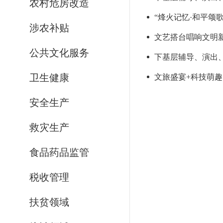
农村危房改造
“烽火记忆·和平颂
涉农补贴
文艺搭台唱响文明
公共文化服务
下基层辅导、演出、
卫生健康
文旅盛宴+科技萌趣
安全生产
救灾生产
食品药品监管
税收管理
扶贫领域