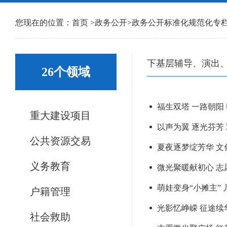
您现在的位置：
首页
>
政务公开
>
政务公开标准化规范化专
下基层辅导、演出
26个领域
福生双塔 一路朝阳
重大建设项目
以声为翼 逐光芬芳
公共资源交易
夏夜逐梦绽芳华 文
义务教育
微光聚暖献初心 志
萌娃变身“小摊主”
户籍管理
光影忆峥嵘 征途续
社会救助