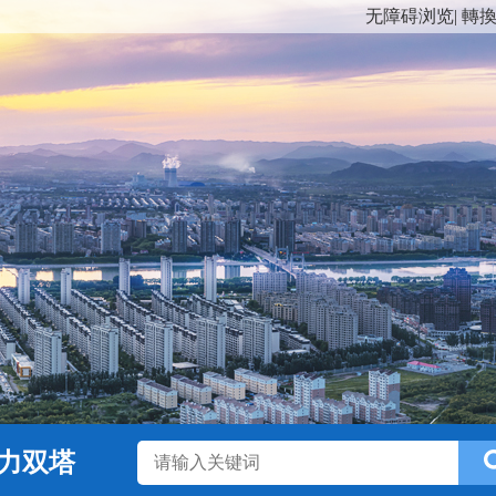
无障碍浏览
|
轉
力双塔