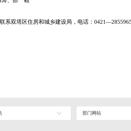
涛、邵 毅
系双塔区住房和城乡建设局，电话：0421—285596
站
部门网站