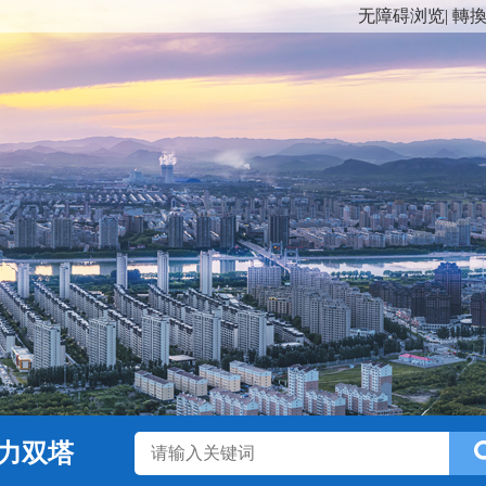
无障碍浏览
|
轉
力双塔