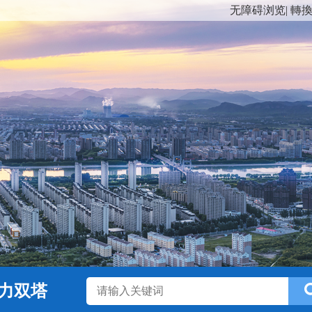
无障碍浏览
|
轉
力双塔