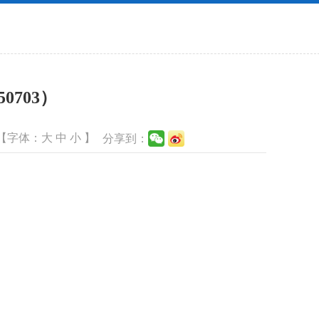
703）
【字体：
大
中
小
】
分享到：