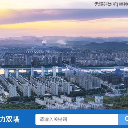
无障碍浏览
|
轉
力双塔