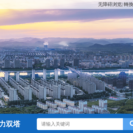
无障碍浏览
|
轉
力双塔