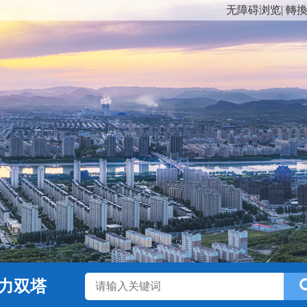
无障碍浏览
|
轉
力双塔