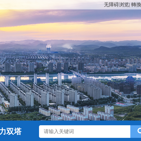
无障碍浏览
|
轉
力双塔