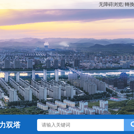
无障碍浏览
|
轉
力双塔