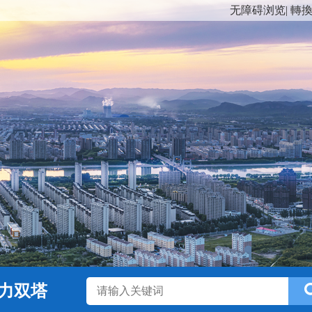
无障碍浏览
|
轉
力双塔