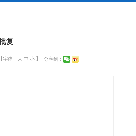
的批复
【字体：
大
中
小
】
分享到：