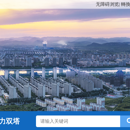
无障碍浏览
|
轉
力双塔