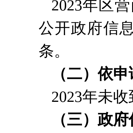
202
3
年
区
营
公开政府信
条
。
（二）
依申
202
3
年
未
收
（三）
政府