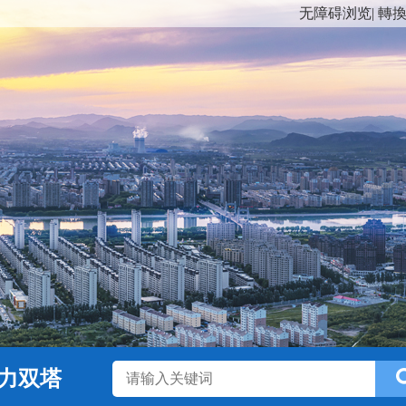
无障碍浏览
|
轉
力双塔