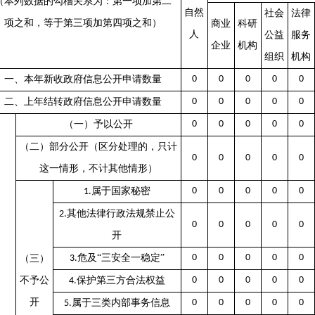
（本列数据的勾稽关系为：第一项加第二
自然
社会
法律
项之和，等于第三项加第四项之和）
商业
科研
人
公益
服务
企业
机构
组织
机构
一、本年新收政府信息公开申请数量
0
0
0
0
0
二、上年结转政府信息公开申请数量
0
0
0
0
0
（一）予以公开
0
0
0
0
0
（二）部分公开（区分处理的，只计
0
0
0
0
0
这一情形，不计其他情形）
属于国家秘密
0
0
0
0
0
1.
其他法律行政法规禁止公
2.
0
0
0
0
0
开
危及
“三安全一稳定”
0
0
0
0
0
（三）
3.
不予公
保护第三方合法权益
0
0
0
0
0
4.
开
属于三类内部事务信息
0
0
0
0
0
5.