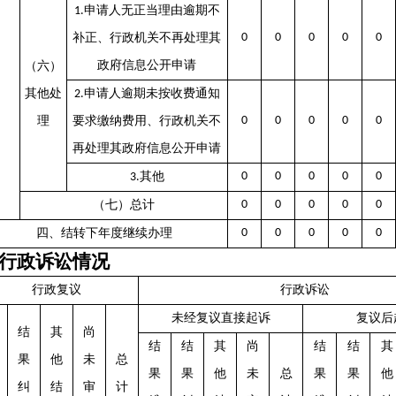
申请人无正当理由逾期不
1.
补正、行政机关不再处理其
0
0
0
0
0
政府信息公开申请
（六）
其他处
申请人逾期未按收费通知
2.
理
要求缴纳费用、行政机关不
0
0
0
0
0
再处理其政府信息公开申请
其他
0
0
0
0
0
3.
（七）总计
0
0
0
0
0
四、结转下年度继续办理
0
0
0
0
0
行政诉讼情况
行政复议
行政诉讼
未经复议直接起诉
复议后
结
其
尚
结
结
其
尚
结
结
其
果
他
未
总
果
果
他
未
总
果
果
他
纠
结
审
计