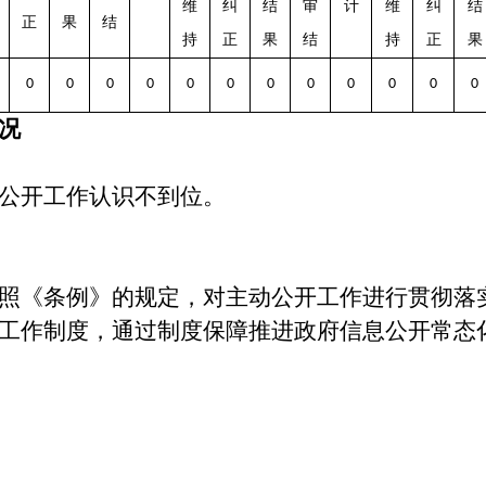
维
纠
结
审
计
维
纠
结
正
果
结
持
正
果
结
持
正
果
0
0
0
0
0
0
0
0
0
0
0
0
况
公开工作认识不到位。
照《条例》的规定，对主动公开工作进行贯彻落
工作制度，通过制度保障推进政府信息公开常态