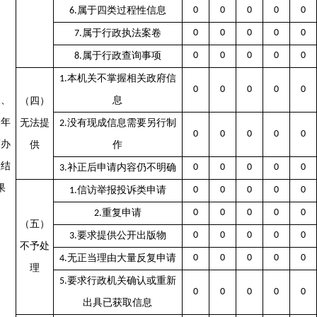
属于四类过程性信息
0
0
0
0
0
6.
属于行政执法案卷
0
0
0
0
0
7.
属于行政查询事项
0
0
0
0
0
8.
本机关不掌握相关政府信
1.
0
0
0
0
0
三、
息
（四）
本年
无法提
没有现成信息需要另行制
2.
0
0
0
0
0
度办
供
作
理结
补正后申请内容仍不明确
0
0
0
0
0
3.
果
信访举报投诉类申请
0
0
0
0
0
1.
重复申请
0
0
0
0
0
2.
（五）
要求提供公开出版物
0
0
0
0
0
3.
不予处
无正当理由大量反复申请
0
0
0
0
0
4.
理
要求行政机关确认或重新
5.
0
0
0
0
0
出具已获取信息