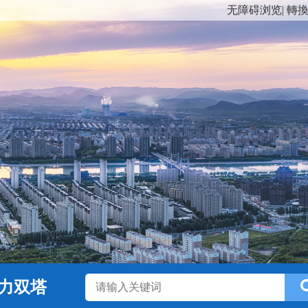
无障碍浏览
|
轉
力双塔