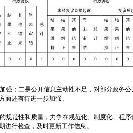
行政复议
行政诉讼
未经复议直接起诉
复议后
结
结
其
尚
结
结
其
尚
结
结
其
果
果
他
未
总
果
果
他
未
总
果
果
他
维
纠
结
审
计
维
纠
结
审
计
维
纠
结
持
正
果
结
持
正
果
结
持
正
果
0
0
0
1
0
0
0
0
0
0
0
0
加强
；
二是公开信息主动性不足，对部分政务公
方面还有待进一步加强。
的规范性和质量，力争在规范化、制度化、程序
期进行检查，及时更新工作信息。