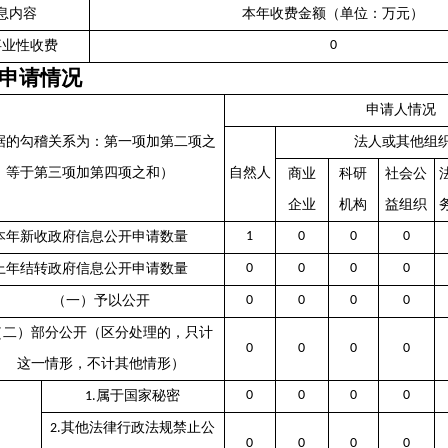
息内容
本年收费金额（单位：万元）
事业性收费
0
申请情况
申请人情况
据的勾稽关系为：第一项加第二项之
法人或其他组
，等于第三项加第四项之和）
自然人
商业
科研
社会公
企业
机构
益组织
本年新收政府信息公开申请数量
1
0
0
0
上年结转政府信息公开申请数量
0
0
0
0
（一）予以公开
0
0
0
0
（二）部分公开（区分处理的，只计
0
0
0
0
这一情形，不计其他情形）
属于国家秘密
0
0
0
0
1.
其他法律行政法规禁止公
2.
0
0
0
0