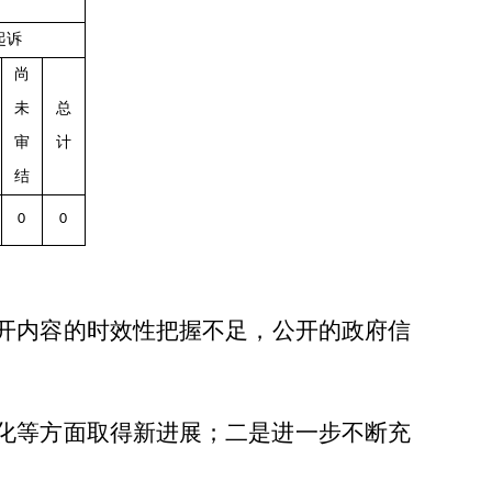
起诉
尚
未
总
审
计
结
0
0
开内容的
时效性
把握不足，公开的政府信
化等方面取得新进展；二是进一步不断充