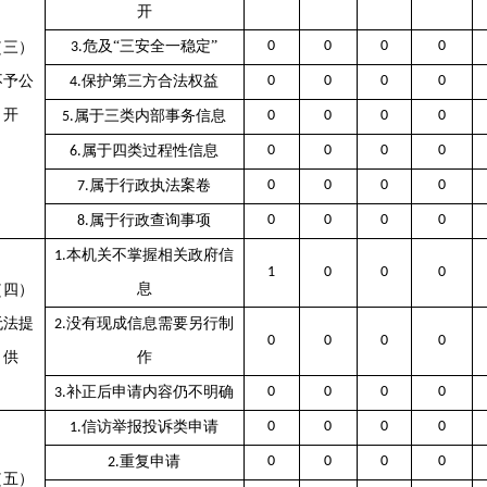
开
危及
“三安全一稳定”
0
0
0
0
（三）
3.
不予公
保护第三方合法权益
0
0
0
0
4.
开
属于三类内部事务信息
0
0
0
0
5.
属于四类过程性信息
0
0
0
0
6.
属于行政执法案卷
0
0
0
0
7.
属于行政查询事项
0
0
0
0
8.
本机关不掌握相关政府信
1.
1
0
0
0
息
（四）
无法提
没有现成信息需要另行制
2.
0
0
0
0
供
作
补正后申请内容仍不明确
0
0
0
0
3.
信访举报投诉类申请
0
0
0
0
1.
重复申请
0
0
0
0
2.
（五）