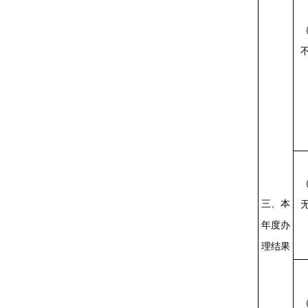
三、本
年度办
理结果