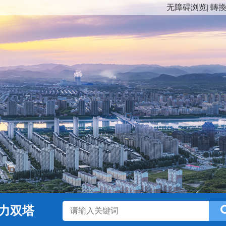
无障碍浏览
|
轉
力双塔