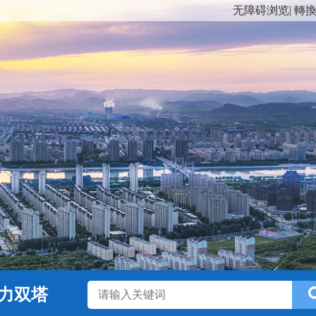
无障碍浏览
|
轉
力双塔