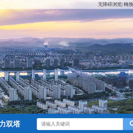
无障碍浏览
|
轉
力双塔