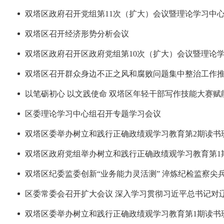
双塔区政府召开党组第11次（扩大）会议暨理论学习中心
双塔区召开经济形势分析会议
双塔区政府召开区政府党组第10次（扩大）会议暨理论学
双塔区召开群众身边不正之风和腐败问题集中整治工作
以笔砺初心 以文践使命 双塔区年轻干部写作技能大赛赋
区委理论学习中心组召开专题学习会议
双塔区委举办树立和践行正确政绩观学习教育第2期读书
双塔区政府党组举办树立和践行正确政绩观学习教育第1
双塔区纪委监委创新“业务能力灵活测” 淬炼纪检监察尖
区委常委会召开扩大会议 深入学习贯彻习近平总书记对
双塔区委举办树立和践行正确政绩观学习教育第1期读书