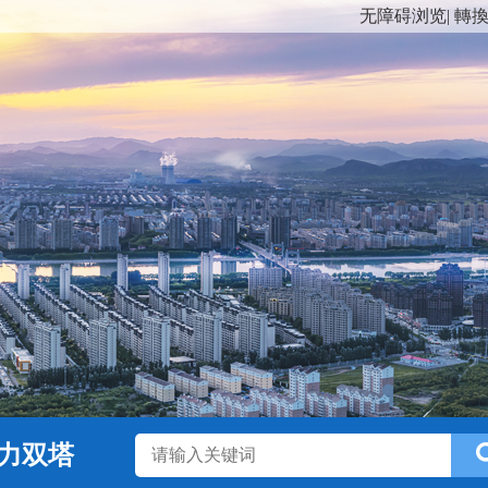
无障碍浏览
|
轉
力双塔