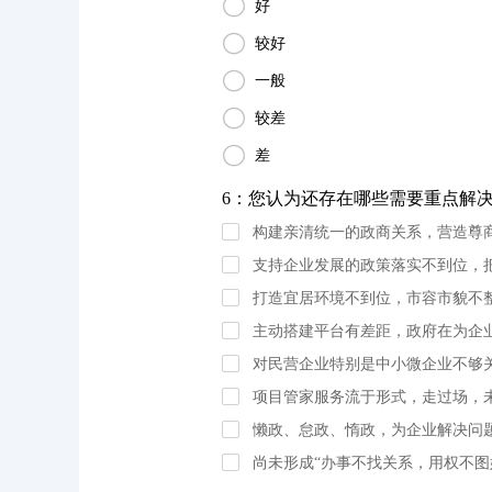

好

较好

一般

较差

差
6：您认为还存在哪些需要重点解决的
构建亲清统一的政商关系，营造尊
支持企业发展的政策落实不到位，把
打造宜居环境不到位，市容市貌不
主动搭建平台有差距，政府在为企
对民营企业特别是中小微企业不够关
项目管家服务流于形式，走过场，
懒政、怠政、惰政，为企业解决问题
尚未形成“办事不找关系，用权不图