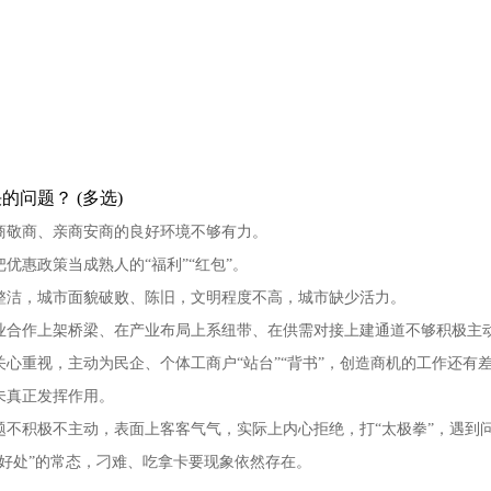
问题？ (多选)
商敬商、亲商安商的良好环境不够有力。
优惠政策当成熟人的“福利”“红包”。
整洁，城市面貌破败、陈旧，文明程度不高，城市缺少活力。
业合作上架桥梁、在产业布局上系纽带、在供需对接上建通道不够积极主
心重视，主动为民企、个体工商户“站台”“背书”，创造商机的工作还有
未真正发挥作用。
不积极不主动，表面上客客气气，实际上内心拒绝，打“太极拳”，遇到问
好处”的常态，刁难、吃拿卡要现象依然存在。