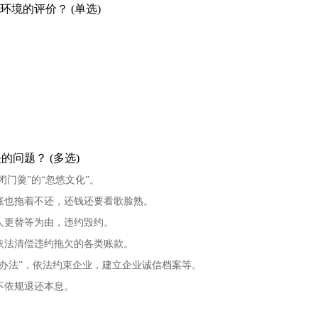
环境的评价？ (单选)
问题？ (多选)
闭门羹”的“忽悠文化”。
账也拖着不还，还钱还要看歌脸熟。
人更替等为由，违约毁约。
依法清偿违约拖欠的各类账款。
办法”，依法约束企业，建立企业诚信档案等。
不依规退还本息。