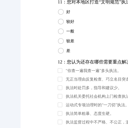
11：您对本地区打造“文明规范”执法

好

较好

一般

较差

差
12：您认为还存在哪些需要重点解决
“你查一遍我查一遍”多头执法。
无正当理由反复检查、巧立名目突
执法时处罚多，指导和建议少。
执法机关委托社会机构上门检查执
运动式专项治理时的“一刀切”执法
执法简单粗暴、态度生硬。
执法监督过程中不严格、不公正，