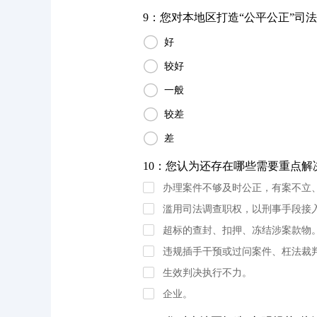
9：您对本地区打造“公平公正”司法

好

较好

一般

较差

差
10：您认为还存在哪些需要重点解决
办理案件不够及时公正，有案不立
滥用司法调查职权，以刑事手段接
超标的查封、扣押、冻结涉案款物
违规插手干预或过问案件、枉法裁
生效判决执行不力。
企业。