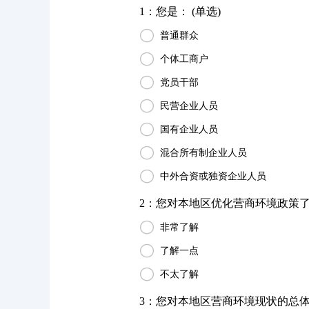
1：您是： (单选)

普通群众

个体工商户

党员干部

民营企业人员

国有企业人员

混合所有制企业人员

中外合资或独资企业人员
2：您对本地区优化营商环境政策了解

非常了解

了解一点

不太了解
3：您对本地区营商环境现状的总体评