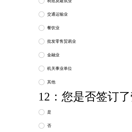

制造及建筑业

交通运输业

餐饮业

批发零售贸易业

金融业

机关事业单位

其他
12：您是否签订了

是

否