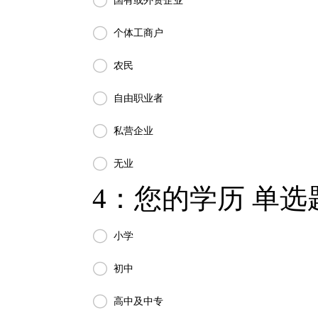

国有或外资企业

个体工商户

农民

自由职业者

私营企业

无业
4：您的学历 单选题

小学

初中

高中及中专