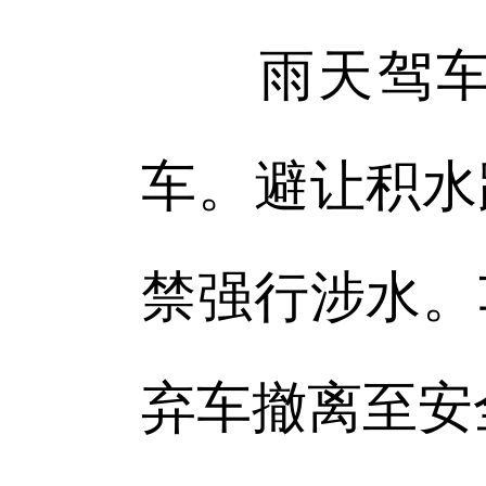
雨天驾车减
车。避让积水
禁强行涉水。
弃车撤离至安