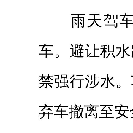
雨天驾车减
车。避让积水
禁强行涉水。
弃车撤离至安