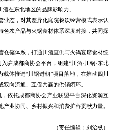
川酒在东北地区的品牌影响力。
套业态，对其差异化庭院餐饮经营模式表示认
特色农产品与火锅食材体系深度对接，共同探
营仓储体系，打通川酒直供与火锅宴席食材统
入驻成都商协会平台，组建“川酒·川锅·东北
为载体推进“川锅进朝”项目落地，在推动四川
成双向流通、互促共赢的供销闭环。
，依托成都商协会产业联盟平台深化资源互
地产业协同、乡村振兴和消费扩容贡献力量。
（责任编辑：刘治枞）