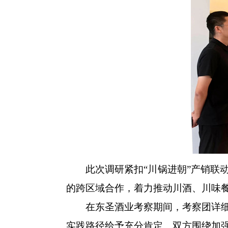
此次调研紧扣“川锅进朝”产销联动
的跨区域合作，着力推动川酒、川味
在东圣酒业考察期间，考察团详细了
实践路径给予充分肯定。双方围绕加