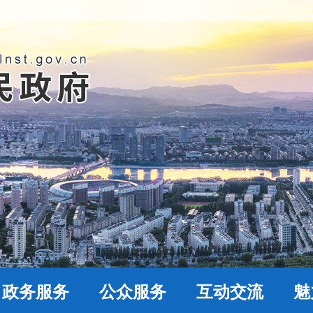
政务服务
公众服务
互动交流
魅