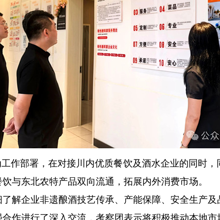
工作部署，在对接川内优质餐饮及酒水企业的同时，
餐饮与东北农特产品双向流通，拓展内外消费市场。
解企业非遗酿酒技艺传承、产能保障、安全生产及
强合作进行了深入交流，考察团表示将积极推动本地市