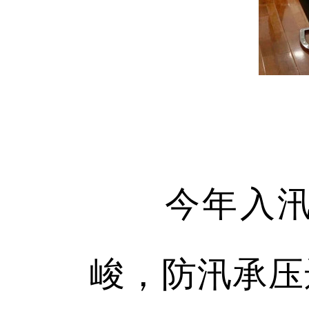
今年入汛以
峻，防汛承压