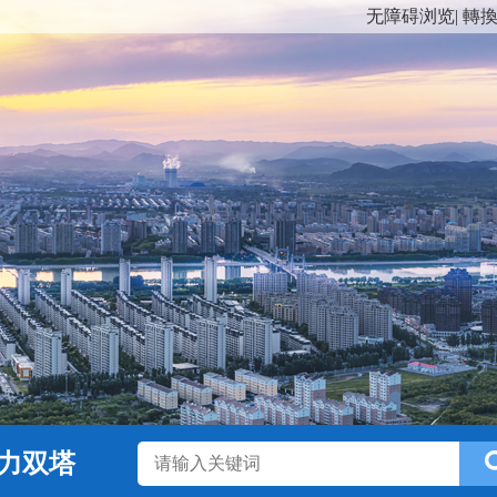
无障碍浏览
|
轉
力双塔