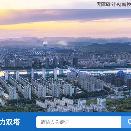
无障碍浏览
|
轉
力双塔